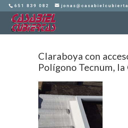
651 839 082
jonas@casabielcubiert
Claraboya con acceso
Polígono Tecnum, la 