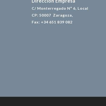
Direccion Empresa
C/ Monterregado Nº 6, Local
CP: 50007 Zaragoza,
Fax: +34 651 839 082